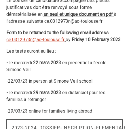
Le dossier de candidature accompagné des pièces
justificatives doit être renvoyé sous forme
dématérialisée en
un seul et unique document en pdf
à
l’adresse suivante
ce.0312973n@ac-toulouse.fr
Form to be returned to the following email address
:
ce.0312973n@ac-toulouse.fr
by
Friday 10 February 2023
Les tests auront eu lieu :
- le mercredi
22 mars 2023
en présentiel à l’école
Simone Veil
-22/03/23 in person at Simone Veil school
- le mercredi
29 mars 2023
en distanciel pour les
familles à l’étranger.
-29/03/23 online for families living abroad
2023-2024_DOSSIER-INSCRIPTION-ELEMENTAIR